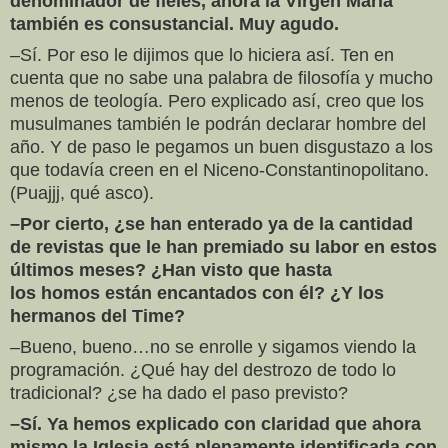
denominador de fieles, ahora la Virgen María
también es consustancial. Muy agudo.
–Sí. Por eso le dijimos que lo hiciera así. Ten en
cuenta que no sabe una palabra de filosofía y mucho
menos de teología. Pero explicado así, creo que los
musulmanes también le podrán declarar hombre del
año. Y de paso le pegamos un buen disgustazo a los
que todavía creen en el Niceno-Constantinopolitano.
(Puajjj, qué asco).
–Por cierto, ¿se han enterado ya de la cantidad
de revistas que le han premiado su labor en estos
últimos meses? ¿Han visto que hasta
los homos están encantados con él? ¿Y los
hermanos del Time?
–Bueno, bueno…no se enrolle y sigamos viendo la
programación. ¿Qué hay del destrozo de todo lo
tradicional? ¿se ha dado el paso previsto?
–Sí. Ya hemos explicado con claridad que ahora
mismo la Iglesia está plenamente identificada con