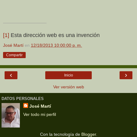
[1]
Esta dirección web es una invención
José Martí
en
12/18/2013 10:00:00 p. m.
Compartir
‹
›
Inicio
Ver versión web
DATOS PERSONALES
José Martí
Ver todo mi perfil
Con la tecnología de
Blogger
.