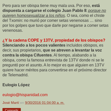
Pero para ser obispa tiene muy mala uva. Por eso,
está
dispuesta a cargarse el colegio Juan Pablo II
:
porque no
quieren homosexualizar a los niños
. O sea, como el chiste
del Txomin: no murió por comer setas venenosas … sino
por los golpes que tuvo que darle por negarse a comer setas
venenosas.
¿Y la cadena COPE y 13TV, propiedad de los obispos?
Silenciando a los pocos valientes
incluidos obispos, es
decir, sus propietarios,
que se atreven a levantar la voz
contra la obispa Cifuentes
. Al tiempo, alabando a la
obispa, como la famosa entrevista de 13TV donde ni se le
preguntó por el asunto. A lo mejor es que alguien en 13TV
quiere hacer méritos para convertirse en el próximo director
de Telemadrid.
Eulogio López
eulogio@hispanidad.com
José Martí
en
9/30/2016 01:04:00 a. m.
Compartir