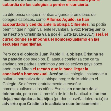
cobardía de los colegios a perder el concierto
.
La diferencia es que mientras algunos promotores de
colegios católicos, como
Alfonso Aguiló, se han
acobardado y cedido ante la obispa Cifuentes
, no podía
permitir que ningún valiente levantara la voz:
Perteguer lo
ha hecho y Cristinita va a por él
.
Éste (2016-2017)
será el
curso donde se imponga el homosexualismo en las
escuelas madrileñas
.
Pero
con el colegio Juan Pablo II, la obispa Cristina se
ha pasado
dos pueblos. El ataque comienza con carta
enviada por padres anónimos y por colectivos gays poco
anónimos. Miren
el recado que le hace llegar la
asociación homosexual
Arcópoli
al colegio, instándole a
paliar la normativa de la obispa progre de Madrid en el
Colegio. Se ofrecen gratuitamente a enseñar
homosexualismo a los niños. Eso sí,
en nombre de la
tolerancia
, pero con la presión de fondo habitual:
si no me
dejas manipular a tus hijos
(perdón, enseñar tolerancia)
te
advierto que Cristinita te asfixiará económicamente
.