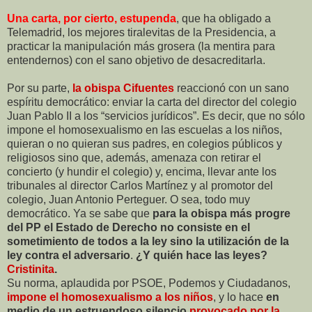
Una carta, por cierto, estupenda
, que ha obligado a
Telemadrid, los mejores tiralevitas de la Presidencia, a
practicar la manipulación más grosera (la mentira para
entendernos) con el sano objetivo de desacreditarla.
Por su parte,
la obispa Cifuentes
reaccionó con un sano
espíritu democrático: enviar la carta del director del colegio
Juan Pablo II a los “servicios jurídicos”. Es decir, que no sólo
impone el homosexualismo en las escuelas a los niños,
quieran o no quieran sus padres, en colegios públicos y
religiosos sino que, además, amenaza con retirar el
concierto (y hundir el colegio) y, encima, llevar ante los
tribunales al director Carlos Martínez y al promotor del
colegio, Juan Antonio Perteguer. O sea, todo muy
democrático. Ya se sabe que
para la obispa más progre
del PP el Estado de Derecho no consiste en el
sometimiento de todos a la ley sino la utilización de la
ley contra el adversario
.
¿Y quién hace las leyes?
Cristinita
.
Su norma, aplaudida por PSOE, Podemos y Ciudadanos,
impone el homosexualismo a los niños
, y lo hace
en
medio de un estruendoso silencio
provocado por la