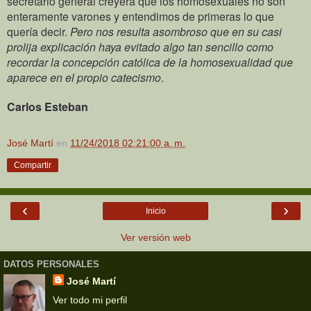
secretario general creyera que los homosexuales no son
enteramente varones y entendimos de primeras lo que
quería decir.
Pero nos resulta asombroso que en su casi
prolija explicación haya evitado algo tan sencillo como
recordar la concepción católica de la homosexualidad que
aparece en el propio catecismo
.
Carlos Esteban
José Martí
en
11/24/2018 02:21:00 a. m.
Compartir
‹
›
Inicio
Ver versión web
DATOS PERSONALES
José Martí
Ver todo mi perfil