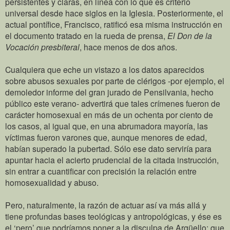
persistentes y claras, en línea con lo que es criterio
universal desde hace siglos en la Iglesia. Posteriormente, el
actual pontífice, Francisco, ratificó esa misma instrucción en
el documento tratado en la rueda de prensa,
El Don de la
Vocación presbiteral
, hace menos de dos años.
Cualquiera que eche un vistazo a los datos aparecidos
sobre abusos sexuales por parte de clérigos -por ejemplo, el
demoledor informe del gran jurado de Pensilvania, hecho
público este verano- advertirá que tales crímenes fueron de
carácter homosexual en más de un ochenta por ciento de
los casos, al igual que, en una abrumadora mayoría, las
víctimas fueron varones que, aunque menores de edad,
habían superado la pubertad. Sólo ese dato serviría para
apuntar hacia el acierto prudencial de la citada instrucción,
sin entrar a cuantificar con precisión la relación entre
homosexualidad y abuso.
Pero, naturalmente, la razón de actuar así va más allá y
tiene profundas bases teológicas y antropológicas, y ése es
el ‘pero’ que podríamos poner a la disculpa de Argüello: que