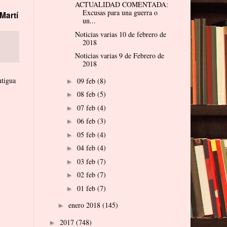
ACTUALIDAD COMENTADA:
Excusas para una guerra o
Martí
un...
Noticias varias 10 de febrero de
2018
Noticias varias 9 de Febrero de
2018
ntigua
09 feb
(8)
►
08 feb
(5)
►
07 feb
(4)
►
06 feb
(3)
►
05 feb
(4)
►
04 feb
(4)
►
03 feb
(7)
►
02 feb
(7)
►
01 feb
(7)
►
enero 2018
(145)
►
2017
(748)
►