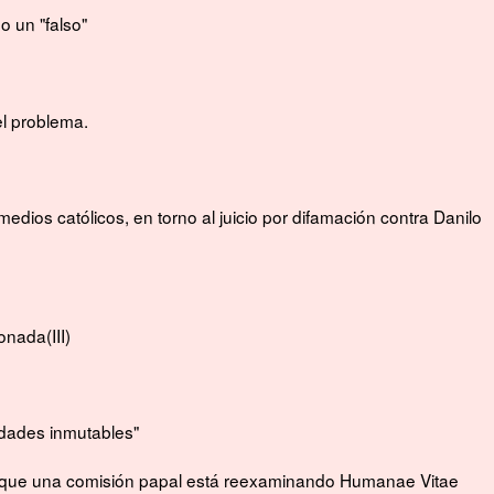
o un "falso"
l problema.
 medios católicos, en torno al juicio por difamación contra Danilo
onada(III)
rdades inmutables"
e que una comisión papal está reexaminando Humanae Vitae