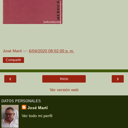
José Martí
en
6/04/2020 08:02:00 p. m.
Compartir
‹
›
Inicio
Ver versión web
DATOS PERSONALES
José Martí
Ver todo mi perfil