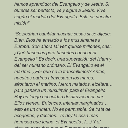
hemos aprendido: del Evangelio y de Jesús. Si
quieres ser perfecto, ve y sigue a Jesús. Vive
según el modelo del Evangelio. Esta es nuestra
misión”
“Se podrían cambiar muchas cosas si se dijese:
Bien, Dios ha enviado a los musulmanes a
Europa. Son ahora tal vez quince millones, casi.
¿Qué hacemos para hacerles conocer el
Evangelio? Es decir, una superación del Islam y
del ser humano ordinario. El Evangelio es el
máximo. ¿Por qué no lo transmitimos? Antes,
nuestros padres atravesaron los mares,
afrontaron el martirio, fueron matados, etcétera…
para ganar a un musulmán para el Evangelio.
Hoy no tengo necesidad de atravesar el mar.
Ellos vienen. Entonces, intentar marginarles…
esto es un crimen. No es permisible. Se trata de
acogerlos, y decirles: ‘Te doy la cosa más
hermosa que tengo, el Evangelio’. (…) Y si
alguien descubre que el Evangelio es de veras