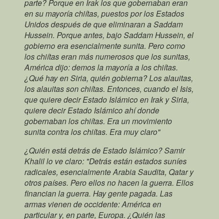
parte? Porque en Irak los que gobernaban eran
en su mayoría chiítas, puestos por los Estados
Unidos después de que eliminaran a Saddam
Hussein. Porque antes, bajo Saddam Hussein, el
gobierno era esencialmente sunita. Pero como
los chiítas eran más numerosos que los sunitas,
América dijo: demos la mayoría a los chiítas.
¿Qué hay en Siria, quién gobierna? Los alauitas,
los alauitas son chiítas. Entonces, cuando el Isis,
que quiere decir Estado Islámico en Irak y Siria,
quiere decir Estado Islámico ahí donde
gobernaban los chiítas. Era un movimiento
sunita contra los chiítas. Era muy claro"
¿Quién está detrás de Estado Islámico? Samir
Khalil lo ve claro: "Detrás están estados suníes
radicales, esencialmente Arabia Saudita, Qatar y
otros países. Pero ellos no hacen la guerra. Ellos
financian la guerra. Hay gente pagada. Las
armas vienen de occidente: América en
particular y, en parte, Europa. ¿Quién las