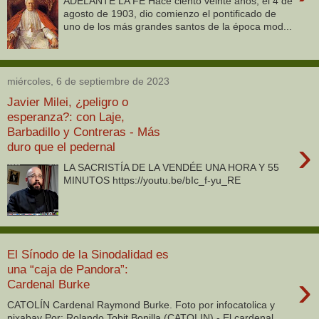
ADELANTE LA FE Hace ciento veinte años, el 4 de
agosto de 1903, dio comienzo el pontificado de
uno de los más grandes santos de la época mod...
miércoles, 6 de septiembre de 2023
Javier Milei, ¿peligro o
esperanza?: con Laje,
Barbadillo y Contreras - Más
›
duro que el pedernal
LA SACRISTÍA DE LA VENDÉE UNA HORA Y 55
MINUTOS https://youtu.be/bIc_f-yu_RE
El Sínodo de la Sinodalidad es
una “caja de Pandora”:
›
Cardenal Burke
CATOLÍN Cardenal Raymond Burke. Foto por infocatolica y
pixabay Por: Rolando Tobit Bonilla (CATOLIN).- El cardenal