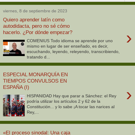
viernes, 8 de septiembre de 2023
Quiero aprender latín como
autodidacta, pero no sé cómo
›
hacerlo. ¿Por dónde empezar?
COMENIUS Todo idioma se aprende por uno
mismo en lugar de ser enseñado, es decir,
escuchando, leyendo, releyendo, transcribiendo,
tratando d...
ESPECIAL MONARQUÍA EN
TIEMPOS CONVULSOS EN
ESPAÑA (I)
›
HISPANIDAD Hay que parar a Sánchez: el Rey
podría utilizar los artículos 2 y 62 de la
Constitución... y lo sabe ¡A tocar las narices al
Rey,...
«El proceso sinodal: Una caja