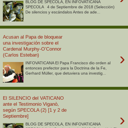
BLOG DE SPECOLA, EN INFOVATICANA
SPECOLA 4 de Septiembre de 2018 (Selección)
De silencios y escándalos Antes de ade...
Acusan al Papa de bloquear
una investigación sobre el
Cardenal Murphy-O’Connor
›
(Carlos Esteban)
INFOVATICANA El Papa Francisco dio orden al
entonces prefector para la Doctrina de la Fe,
Gerhard Müller, que detuviera una investig...
El SILENCIO del VATICANO
ante el Testimonio Viganò,
según SPECOLA (2) [1 y 2 de
›
Septiembre]
BLOG DE SPECOLA, EN INFOVATICANA