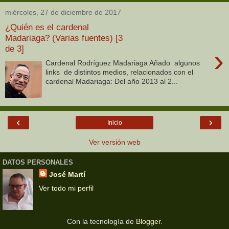
miércoles, 27 de diciembre de 2017
¿Quién es el cardenal
Madariaga? (Varias fuentes) [3
de 3]
›
Cardenal Rodríguez Madariaga Añado algunos
links de distintos medios, relacionados con el
cardenal Madariaga: Del año 2013 al 2...
‹
›
Inicio
Ver versión web
DATOS PERSONALES
José Martí
Ver todo mi perfil
Con la tecnología de
Blogger
.